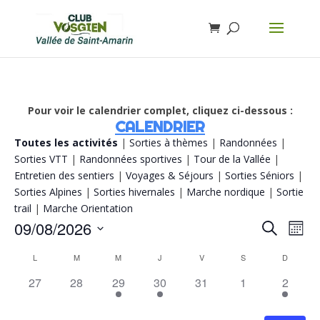
Pour voir le calendrier complet, cliquez ci-dessous :
CALENDRIER
Toutes les activités
|
Sorties à thèmes
|
Randonnées
|
Sorties VTT
|
Randonnées sportives
|
Tour de la Vallée
|
Entretien des sentiers
|
Voyages & Séjours
|
Sorties Séniors
|
Sorties Alpines
|
Sorties hivernales
|
Marche nordique
|
Sortie
trail
|
Marche Orientation
Recherch
Navi
09/08/2026
Recherche
Mois
de
et
vue
Sélectionnez
navigatio
Calendrier
Évè
L
M
M
J
V
S
D
de
une
de
vues
date.
0
0
1
1
0
0
1
Évènements
27
28
29
30
31
1
2
Évènemen
évènement,
évènement,
évènement,
évènement,
évènement,
évènement,
évènem