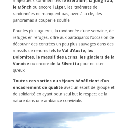
majestueux sommets tels
le Breithorn
,
la Jungfrau
,
le Mönch
ou encore
l’Eiger
, les itinéraires de
randonnées ne manquent pas, avec à la clé, des
panoramas à couper le souffle.
Pour les plus aguerris, la randonnée d’une semaine, de
refuges en refuges, offre aux participants l’occasion de
découvrir des contrées un peu plus sauvages dans des
massifs de renoms tels
le Val d’Aoste
,
les
Dolomites
,
le massif des Ecrins
,
les glaciers de la
Vanoise
ou encore
de la Silvretta
pour ne citer
qu’eux.
Toutes ces sorties ou séjours bénéficient d’un
encadrement de qualité
avec un esprit de groupe et
de solidarité en ayant pour seul but le respect de la
nature dans une ambiance conviviale.