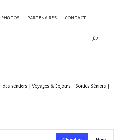
PHOTOS
PARTENAIRES
CONTACT
n des sentiers
|
Voyages & Séjours
|
Sorties Séniors
|
Navigation
de
Chercher
Mois