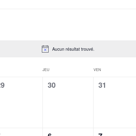
Aucun résultat trouvé.
JEU
VEN
0
0
0
29
30
31
évènement,
évènement,
évènement
0
0
0
5
6
7