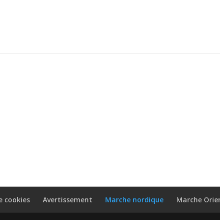
évènement,
évènement,
évènement
e cookies
Avertissement
Marche nordique
Marche Orie