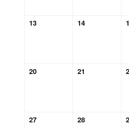
0
0
13
14
évènement,
évènement,
0
0
20
21
évènement,
évènement,
0
0
27
28