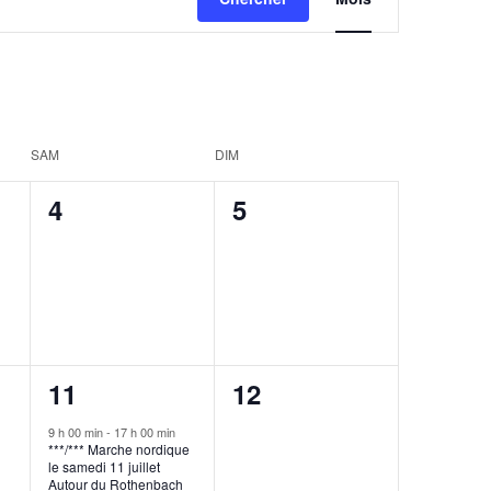
vues
Évènement
SAM
DIM
0
0
4
5
,
évènement,
évènement,
1
0
11
12
,
évènement,
évènement,
9 h 00 min
-
17 h 00 min
***/*** Marche nordique
le samedi 11 juillet
Autour du Rothenbach