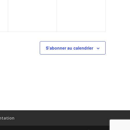
,
évènement,
évènement,
S’abonner au calendrier
ntation