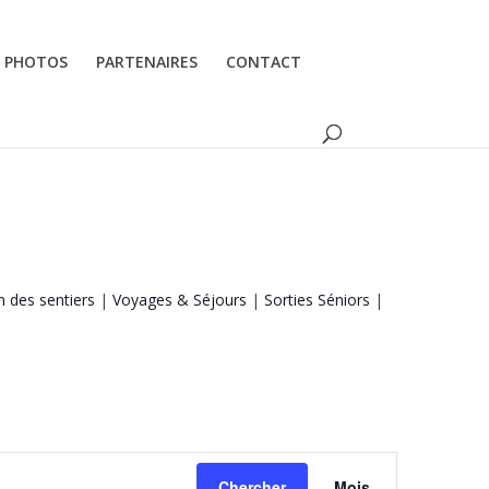
PHOTOS
PARTENAIRES
CONTACT
n des sentiers
|
Voyages & Séjours
|
Sorties Séniors
|
Navigation
de
Chercher
Mois