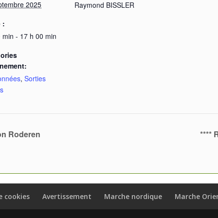
ptembre 2025
Raymond BISSLER
 :
 min - 17 h 00 min
ories
ènement:
onnées
,
Sorties
rs
ion Roderen
****
e cookies
Avertissement
Marche nordique
Marche Orie