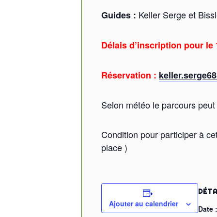
Keller Serge et Bis
Guides :
Délais d’inscription pour le 
Réservation :
keller.serge6
Selon météo le parcours peut 
Condition pour participer à ce
place )
DÉTA
Ajouter au calendrier
Date 