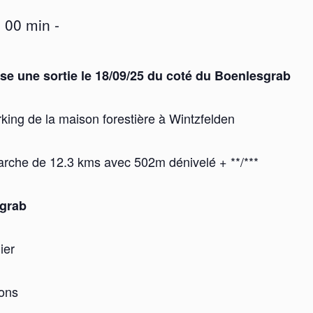
 00 min
-
e une sortie le 18/09/25 du coté du Boenlesgrab
king de la maison forestière à Wintzfelden
che de 12.3 kms avec 502m dénivelé + **/***
sgrab
ier
sons