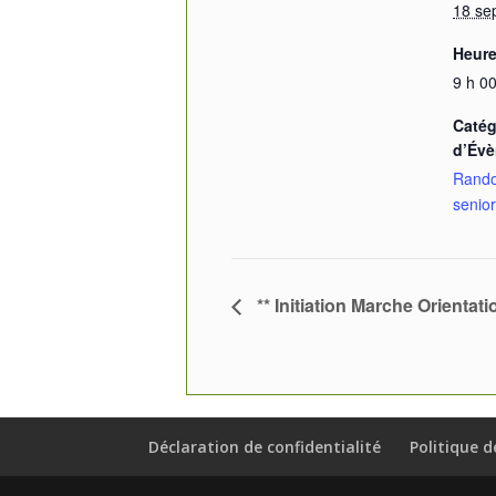
18 se
Heure
9 h 00
Catég
d’Év
Rand
senio
** Initiation Marche Orientat
Déclaration de confidentialité
Politique d