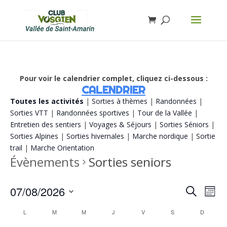
Pour voir le calendrier complet, cliquez ci-dessous :
CALENDRIER
Toutes les activités
|
Sorties à thèmes
|
Randonnées
|
Sorties VTT
|
Randonnées sportives
|
Tour de la Vallée
|
Entretien des sentiers
|
Voyages & Séjours
|
Sorties Séniors
|
Sorties Alpines
|
Sorties hivernales
|
Marche nordique
|
Sortie
trail
|
Marche Orientation
Évènements
Sorties seniors
Recherch
Navi
07/08/2026
Recherche
Mois
de
et
vue
Sélectionnez
navigatio
Calendrier
Évè
L
M
M
J
V
S
D
de
une
de
vues