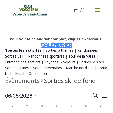
Pour voir le calendrier complet, cliquez ci-dessous :
CALENDRIER
Toutes les activités
|
Sorties à thèmes
|
Randonnées
|
Sorties VTT
|
Randonnées sportives
|
Tour de la Vallée
|
Entretien des sentiers
|
Voyages & Séjours
|
Sorties Séniors
|
Sorties Alpines
|
Sorties hivernales
|
Marche nordique
|
Sortie
trail
|
Marche Orientation
Évènements
Sorties ski de fond
Recherch
Navi
06/08/2026
Recherche
Mois
de
et
vue
Sélectionnez
navigatio
Calendrier
Évè
L
M
M
J
V
S
D
de
une
de
vues