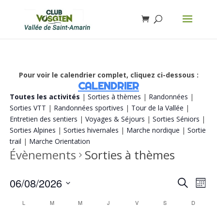
Pour voir le calendrier complet, cliquez ci-dessous :
CALENDRIER
Toutes les activités
|
Sorties à thèmes
|
Randonnées
|
Sorties VTT
|
Randonnées sportives
|
Tour de la Vallée
|
Entretien des sentiers
|
Voyages & Séjours
|
Sorties Séniors
|
Sorties Alpines
|
Sorties hivernales
|
Marche nordique
|
Sortie
trail
|
Marche Orientation
Évènements
Sorties à thèmes
Recherch
Navi
06/08/2026
Recherche
Mois
de
et
vue
Sélectionnez
navigatio
Calendrier
Évè
L
M
M
J
V
S
D
de
une
de
vues