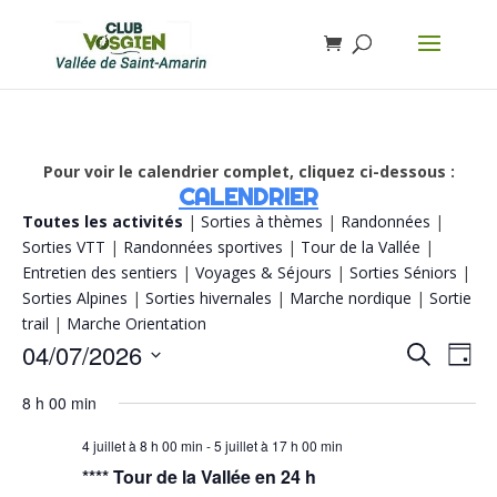
Pour voir le calendrier complet, cliquez ci-dessous :
CALENDRIER
Toutes les activités
|
Sorties à thèmes
|
Randonnées
|
Sorties VTT
|
Randonnées sportives
|
Tour de la Vallée
|
Entretien des sentiers
|
Voyages & Séjours
|
Sorties Séniors
|
Sorties Alpines
|
Sorties hivernales
|
Marche nordique
|
Sortie
trail
|
Marche Orientation
Recherch
Navi
04/07/2026
Recherche
Jour
de
et
vue
Sélectionnez
navigatio
Évè
8 h 00 min
de
une
vues
date.
Évènemen
4 juillet à 8 h 00 min
-
5 juillet à 17 h 00 min
**** Tour de la Vallée en 24 h