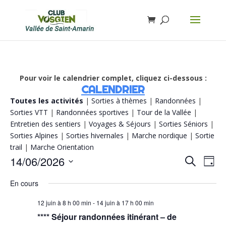
Pour voir le calendrier complet, cliquez ci-dessous :
CALENDRIER
Toutes les activités
|
Sorties à thèmes
|
Randonnées
|
Sorties VTT
|
Randonnées sportives
|
Tour de la Vallée
|
Entretien des sentiers
|
Voyages & Séjours
|
Sorties Séniors
|
Sorties Alpines
|
Sorties hivernales
|
Marche nordique
|
Sortie
trail
|
Marche Orientation
Recherch
Navi
14/06/2026
Recherche
Jour
de
et
vue
Sélectionnez
navigatio
Évè
En cours
de
une
vues
date.
Évènemen
12 juin à 8 h 00 min
-
14 juin à 17 h 00 min
**** Séjour randonnées itinérant – de