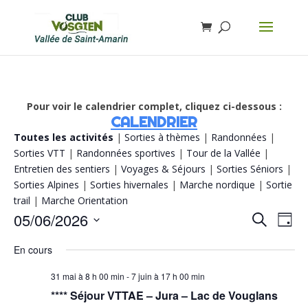
Pour voir le calendrier complet, cliquez ci-dessous :
CALENDRIER
Toutes les activités
|
Sorties à thèmes
|
Randonnées
|
Sorties VTT
|
Randonnées sportives
|
Tour de la Vallée
|
Entretien des sentiers
|
Voyages & Séjours
|
Sorties Séniors
|
Sorties Alpines
|
Sorties hivernales
|
Marche nordique
|
Sortie
trail
|
Marche Orientation
Recherch
Navi
05/06/2026
Recherche
Jour
de
et
vue
Sélectionnez
navigatio
Évè
En cours
de
une
vues
date.
Évènemen
31 mai à 8 h 00 min
-
7 juin à 17 h 00 min
**** Séjour VTTAE – Jura – Lac de Vouglans