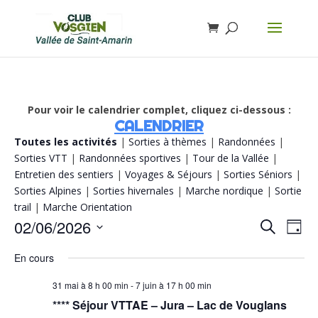
Pour voir le calendrier complet, cliquez ci-dessous :
CALENDRIER
Toutes les activités
|
Sorties à thèmes
|
Randonnées
|
Sorties VTT
|
Randonnées sportives
|
Tour de la Vallée
|
Entretien des sentiers
|
Voyages & Séjours
|
Sorties Séniors
|
Sorties Alpines
|
Sorties hivernales
|
Marche nordique
|
Sortie
trail
|
Marche Orientation
Recherch
Navi
02/06/2026
Recherche
Jour
de
et
vue
Sélectionnez
navigatio
Évè
En cours
de
une
vues
date.
Évènemen
31 mai à 8 h 00 min
-
7 juin à 17 h 00 min
**** Séjour VTTAE – Jura – Lac de Vouglans