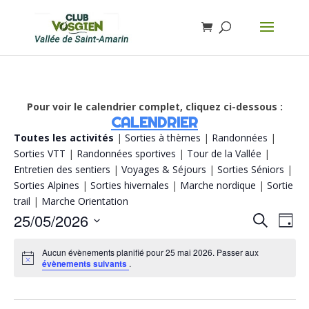
Pour voir le calendrier complet, cliquez ci-dessous :
CALENDRIER
Toutes les activités
|
Sorties à thèmes
|
Randonnées
|
Sorties VTT
|
Randonnées sportives
|
Tour de la Vallée
|
Entretien des sentiers
|
Voyages & Séjours
|
Sorties Séniors
|
Sorties Alpines
|
Sorties hivernales
|
Marche nordique
|
Sortie
trail
|
Marche Orientation
Recherch
Navi
25/05/2026
Recherche
Jour
de
et
vue
Sélectionnez
navigatio
Évè
de
Aucun évènements planifié pour 25 mai 2026. Passer aux
une
évènements suivants
.
vues
date.
Évènemen