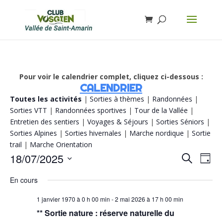
Pour voir le calendrier complet, cliquez ci-dessous :
CALENDRIER
Toutes les activités
|
Sorties à thèmes
|
Randonnées
|
Sorties VTT
|
Randonnées sportives
|
Tour de la Vallée
|
Entretien des sentiers
|
Voyages & Séjours
|
Sorties Séniors
|
Sorties Alpines
|
Sorties hivernales
|
Marche nordique
|
Sortie
trail
|
Marche Orientation
Recherch
Navi
18/07/2025
Recherche
Jour
de
et
vue
Sélectionnez
navigatio
Évè
En cours
de
une
vues
date.
Évènemen
1 janvier 1970 à 0 h 00 min
-
2 mai 2026 à 17 h 00 min
** Sortie nature : réserve naturelle du