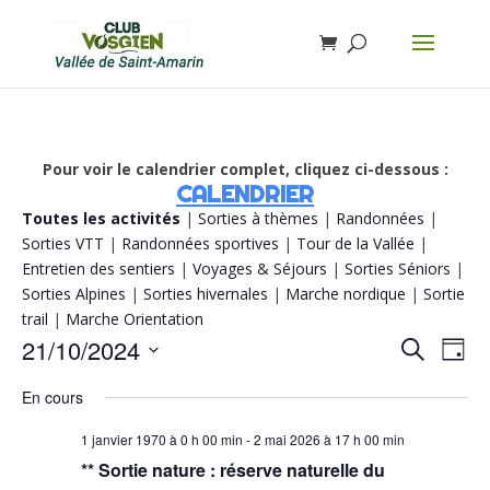
Pour voir le calendrier complet, cliquez ci-dessous :
CALENDRIER
Toutes les activités
|
Sorties à thèmes
|
Randonnées
|
Sorties VTT
|
Randonnées sportives
|
Tour de la Vallée
|
Entretien des sentiers
|
Voyages & Séjours
|
Sorties Séniors
|
Sorties Alpines
|
Sorties hivernales
|
Marche nordique
|
Sortie
trail
|
Marche Orientation
Recherch
Navi
21/10/2024
Recherche
Jour
de
et
vue
Sélectionnez
navigatio
Évè
En cours
de
une
vues
date.
Évènemen
1 janvier 1970 à 0 h 00 min
-
2 mai 2026 à 17 h 00 min
** Sortie nature : réserve naturelle du