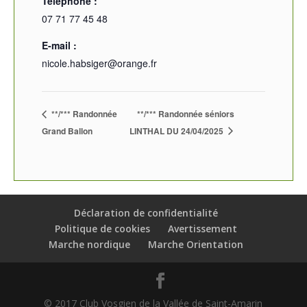
Téléphone :
07 71 77 45 48
E-mail :
nicole.habsiger@orange.fr
**/*** Randonnée
**/*** Randonnée séniors
Grand Ballon
LINTHAL DU 24/04/2025
Déclaration de confidentialité
Politique de cookies
Avertissement
Marche nordique
Marche Orientation
© 2017 Club Vosgien de la Vallée de Saint-Amarin