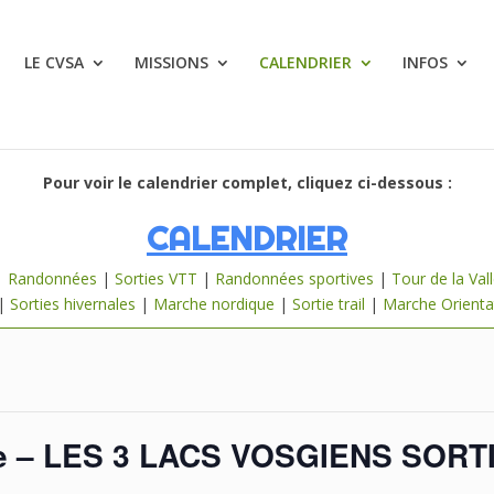
LE CVSA
MISSIONS
CALENDRIER
INFOS
Pour voir le calendrier complet, cliquez ci-dessous :
CALENDRIER
|
Randonnées
|
Sorties VTT
|
Randonnées sportives
|
Tour de la Val
|
Sorties hivernales
|
Marche nordique
|
Sortie trail
|
Marche Orienta
née – LES 3 LACS VOSGIENS SOR