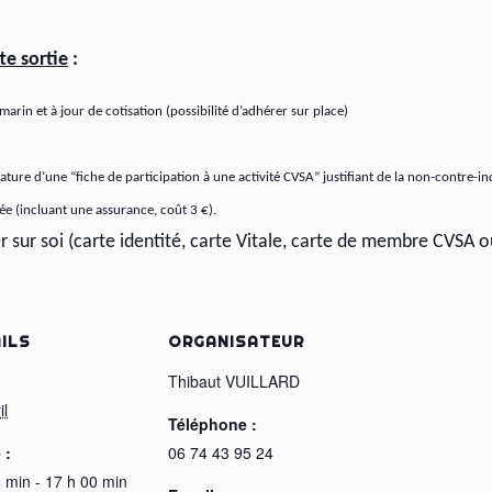
te sortie
:
rin et à jour de cotisation (possibilité d’adhérer sur place)
e d’une “fiche de participation à une activité CVSA” justifiant de la non-contre-indi
ée (incluant une assurance, coût 3 €).
er sur soi (carte identité, carte Vitale, carte de membre CVSA 
ILS
ORGANISATEUR
:
Thibaut VUILLARD
il
Téléphone :
 :
06 74 43 95 24
 min - 17 h 00 min