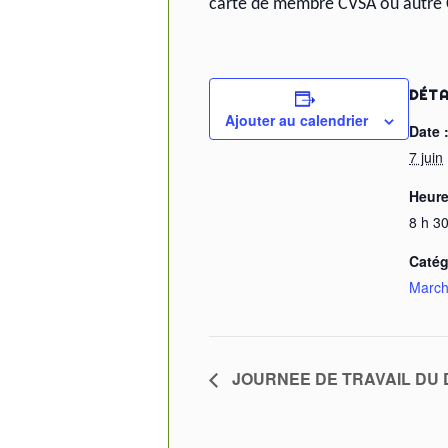
carte de membre CVSA ou autre 
DÉTA
Ajouter au calendrier
Date 
7 juin
Heure
8 h 30
Catég
March
JOURNEE DE TRAVAIL DU D