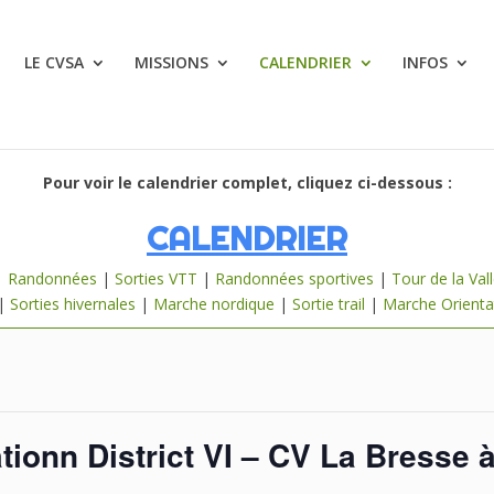
LE CVSA
MISSIONS
CALENDRIER
INFOS
Pour voir le calendrier complet, cliquez ci-dessous :
CALENDRIER
|
Randonnées
|
Sorties VTT
|
Randonnées sportives
|
Tour de la Val
|
Sorties hivernales
|
Marche nordique
|
Sortie trail
|
Marche Orienta
ationn District VI – CV La Bresse 