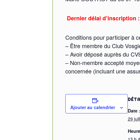
Dernier délai d’inscription :
Conditions pour participer à ce
– Être membre du Club Vosgien 
– Avoir déposé auprès du CVSA 
– Non-membre accepté moyenn
concernée (incluant une assur
DÉTA
Ajouter au calendrier
Date 
29 jui
Heure
13 h 