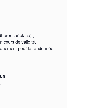
hérer sur place) ;
n cours de validité.
iquement pour la randonnée
EUR
T