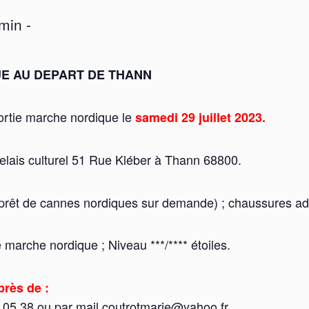
 min
-
E AU DEPART DE THANN
rtie marche nordique le
samedi 29 juillet 2023.
elais culturel 51 Rue Kléber à Thann 68800.
e prêt de cannes nordiques sur demande) ; chaussures ada
 marche nordique ; Niveau ***/**** étoiles.
près de :
5 38 ou par mail coutrotmarie@yahoo.fr