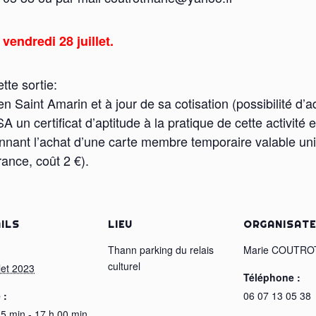
 vendredi 28 juillet.
tte sortie:
Saint Amarin et à jour de sa cotisation (possibilité d’ad
un certificat d’aptitude à la pratique de cette activité e
ant l’achat d’une carte membre temporaire valable un
ance, coût 2 €).
ILS
LIEU
ORGANISAT
:
Thann parking du relais
Marie COUTRO
culturel
llet 2023
Téléphone :
 :
06 07 13 05 38
45 min - 17 h 00 min